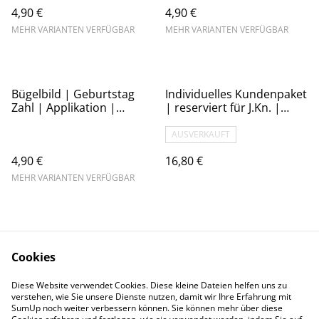
Regenbogen mehrfarbig
Katze / Bär
4,90 €
4,90 €
MEHR VARIANTEN VERFÜGBAR
MEHR VARIANTEN VERFÜGBAR
Bügelbild | Geburtstag
Individuelles Kundenpaket
Zahl | Applikation |
| reserviert für J.Kn. |
Wunschfarbe
04082026
AUSVERKAUFT
4,90 €
16,80 €
MEHR VARIANTEN VERFÜGBAR
Cookies
Kontaktformular
AGB & Widerruf
Diese Website verwendet Cookies. Diese kleine Dateien helfen uns zu
Datenschutz
Cookies
verstehen, wie Sie unsere Dienste nutzen, damit wir Ihre Erfahrung mit
FAQ
SumUp noch weiter verbessern können. Sie können mehr über diese