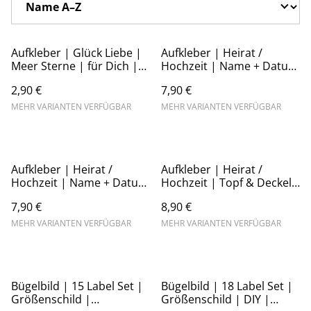
Aufkleber | Glück Liebe |
Aufkleber | Heirat /
Meer Sterne | für Dich |
Hochzeit | Name + Datum
Sticker mehrfarbig
| Handschrift 09
2,90 €
7,90 €
MEHR VARIANTEN VERFÜGBAR
MEHR VARIANTEN VERFÜGBAR
Aufkleber | Heirat /
Aufkleber | Heirat /
Hochzeit | Name + Datum
Hochzeit | Topf & Deckel
| Handschrift 14
| Geschenk Deko
7,90 €
8,90 €
MEHR VARIANTEN VERFÜGBAR
MEHR VARIANTEN VERFÜGBAR
Bügelbild | 15 Label Set |
Bügelbild | 18 Label Set |
Größenschild |
Größenschild | DIY |